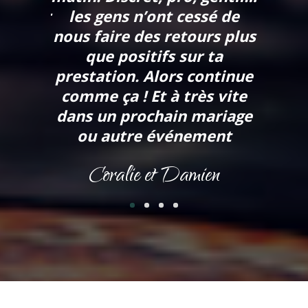
s avoir
les gens n’ont cessé de
et n
vec
nous faire des retours plus
soir 
’être
que positifs sur ta
zen,
es!!
prestation. Alors continue
Beauco
êvé!!!
comme ça ! Et à très vite
dem
!!
dans un prochain mariage
avai
ou autre événement
parei
nçois
con
Coralie et Damien
bient
Ma