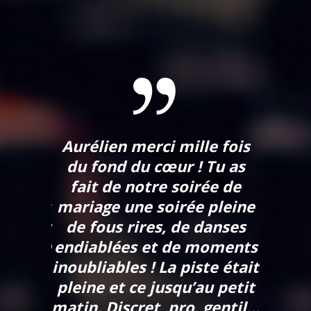
ur la
Aurélien merci mille fois
Aurél
 tu as
du fond du cœur ! Tu as
nou
iage!!
fait de notre soirée de
danse
usqu’au
mariage une soirée pleine
soir 
invités
de fous rires, de danses
sé
es!! On
endiablées et de moments
ment
inoubliables ! La piste était
parf
e le
pleine et ce jusqu’au petit
aime,
ci et
matin. Discret, pro, gentil…
notre